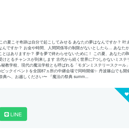
am Big この夏こそ奇跡は自分で起こしてみせる あなたの夢はなんですか？ 叶
なんですか？ お金や時間、人間関係等の制限がないとしたら… あなた
とはありますか？ 夢を夢で終わらせないために！ この夏、あなたのBi
を受けとるチャンスが到来します 古代から続く世界に7つしかないミステ
る秘教学校、現代の魔法学校とも呼ばれる「モダンミステリースクール
のビックイベントを全国87ヵ所の中継会場で同時開催✨ 丹波篠山でも開
典へ、お越しください〜 『魔法の祭典 summ...
LINE